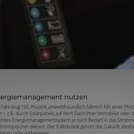
Energiemanagement nutzen
E-Fahrzeug 100 Prozent umweltfreundlich fahren? Mit einer Phot
 – z.B. durch Solarpanels auf dem Dach Ihrer Immobilie oder du
igentes Energiemanagementsystem je nach Bedarf in das Stromn
Stromspeicher dienen. Der E-Mobilität gehört die Zukunft, desh
llieren oder vorbereiten.