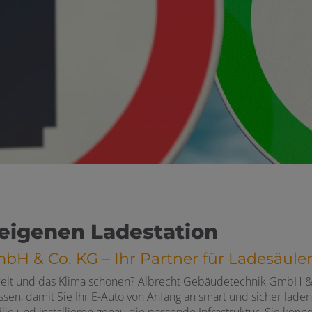
r eigenen Ladestation
 & Co. KG – Ihr Partner für Ladesäulen 
lt und das Klima schonen? Albrecht Gebäudetechnik GmbH & Co.
issen, damit Sie Ihr E-Auto von Anfang an smart und sicher lad
lie und installieren genau die passende Infrastruktur. Sie könn