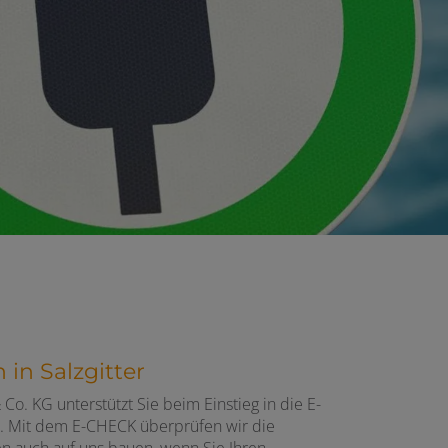
in Salzgitter
 KG unterstützt Sie beim Einstieg in die E-
en. Mit dem E-CHECK überprüfen wir die
en auch auf uns bauen, wenn Sie Ihren