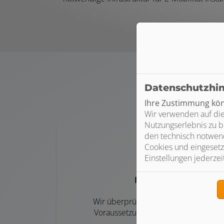
Datenschutzhi
Unser
Ihre Zustimmung könn
Wir verwenden auf die
Nutzungserlebnis zu b
den technisch notwend
Cookies und eingesetz
Einstellungen jederzei
Planung
Wir überprüfen die elektrischen
Voraussetzungen für E-Mobilität