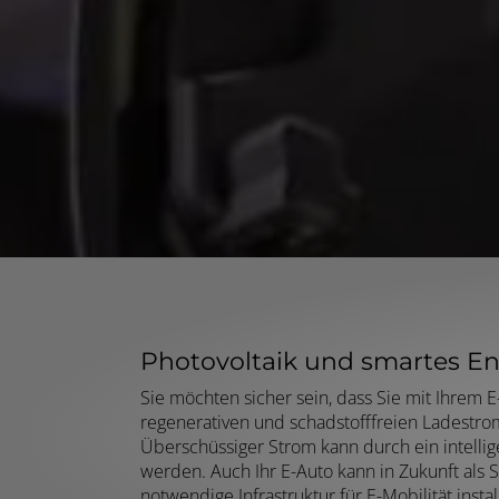
Photovoltaik und smartes 
Sie möchten sicher sein, dass Sie mit Ihrem 
regenerativen und schadstofffreien Ladestrom
Überschüssiger Strom kann durch ein intell
werden. Auch Ihr E-Auto kann in Zukunft als 
notwendige Infrastruktur für E-Mobilität insta