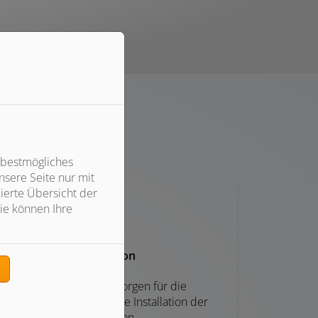
blick:
 bestmögliches
sere Seite nur mit
ierte Übersicht der
ie können Ihre
Installation
n
Unsere Techniker sorgen für die
fachgerechte und sichere Installation der
Ladestation