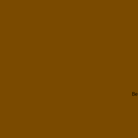
Footer - Kontaktdaten und Öffnungszei
Be