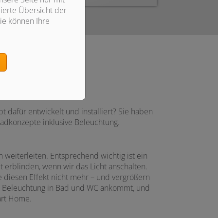
ierte Übersicht der
ie können Ihre
n
 dafür entwickelt und installiert? Sie haben
Badkonzepte inklusive Beleuchtung.
 weiterleiten. Entsprechend wichtig ist ein
t erblinden, wenn wir das Licht anschalten.
 diesen Effekt nicht mehr – und vergrößern
er Beleuchtung in Bad und WC ankommt, und
mart Home.