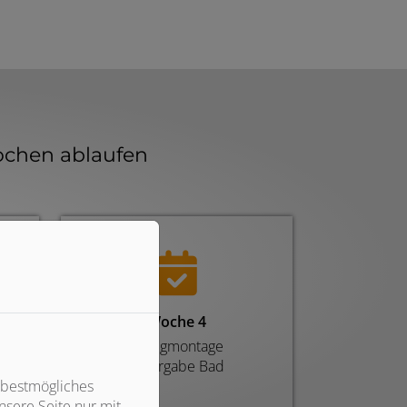
ochen ablaufen
Fortschritt von 0 
Woche 4
Fertigmontage
Übergabe Bad
 bestmögliches
sere Seite nur mit