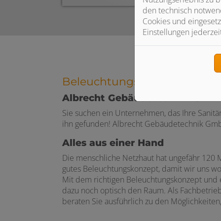
den technisch notwend
Cookies und eingesetz
Einstellungen jederzei
Beleuchtungstechnik für Ba
Albrecht Gebäudetechnik GmbH 
Sie suchen ein Unternehmen, das Ihre Sanitär
ihn gefunden! Albrecht Gebäudetechnik GmbH &
Alles aus einer Hand
Die menschliche Netzhaut hat ungefähr 120 Mil
gutes Beleuchtungskonzept, damit wir uns wohl
Mit dem richtigen Beleuchtungskonzept und e
dazu noch optisch den Raum. Als Fachbetrie
beraten Sie ausführlich zu den Möglichkeiten,