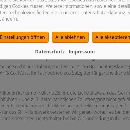
igen Cookies nutzen. Weitere Informationen, sowie eine detaill
ten Technologien finden Sie in unserer Datenschutzerklärung. S
t ändern.
Einstellungen öffnen
Alle ablehnen
Alle akzeptiere
d und Co.
Datenschutz
Impressum
& Co. KG: Kompetenz aus Salzgitter
anlage nicht nur einbaut, sondern auch ein Beleuchtungskonzept
 Co. KG ist Ihr Fachbetrieb aus Salzgitter für ganzheitliche 
lionen lichtempfindliche Zellen, die Lichtreflexe an das Gehirn
fühlen – und z. B. beim nächtlichen Toilettengang nicht gefühl
iner Kombination aus direktem und indirektem Licht haben Sie
b für das SHK-Handwerk verstehen wir genau, worauf es bei d
 vom klassischen Lichtschalter bis hin zur Einbindung in Ihr S