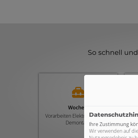
So schnell un
Woche 1
Datenschutzhi
Vorarbeiten Elektroinstallation
Demontage
Ihre Zustimmung könn
Wir verwenden auf die
Nutzungserlebnis zu b